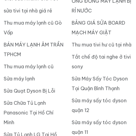
ỐNG ĐỒNG MÁY LẠNH BỊ
sửa tivi tại nhà giá rẻ
RỈ NƯỚC
Thu mua máy lạnh cũ Gò
BẢNG GIÁ SỬA BOARD
Vấp
MẠCH MÁY GIẶT
BÁN MÁY LẠNH ÂM TRẦN
Thu mua tivi hư cũ tại nhà
TPHCM
Tắt chế độ tai nghe ở tivi
Thu mua máy lạnh cũ
sony
Sửa máy lạnh
Sửa Máy Sấy Tóc Dyson
Tại Quận Bình Thạnh
Sửa Quạt Dyson Bị Lỗi
Sửa máy sấy tóc dyson
Sửa Chữa Tủ Lạnh
quận 12
Panasonic Tại Hồ Chí
Minh
Sửa máy sấy tóc dyson
quận 11
Sửa Tủ Lạnh LG Tại Hồ