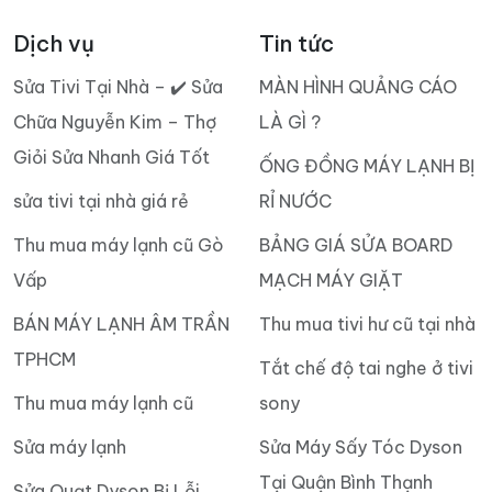
Dịch vụ
Tin tức
Sửa Tivi Tại Nhà – ✔️ Sửa
MÀN HÌNH QUẢNG CÁO
Chữa Nguyễn Kim – Thợ
LÀ GÌ ?
Giỏi Sửa Nhanh Giá Tốt
ỐNG ĐỒNG MÁY LẠNH BỊ
sửa tivi tại nhà giá rẻ
RỈ NƯỚC
Thu mua máy lạnh cũ Gò
BẢNG GIÁ SỬA BOARD
Vấp
MẠCH MÁY GIẶT
BÁN MÁY LẠNH ÂM TRẦN
Thu mua tivi hư cũ tại nhà
TPHCM
Tắt chế độ tai nghe ở tivi
Thu mua máy lạnh cũ
sony
Sửa máy lạnh
Sửa Máy Sấy Tóc Dyson
Tại Quận Bình Thạnh
Sửa Quạt Dyson Bị Lỗi