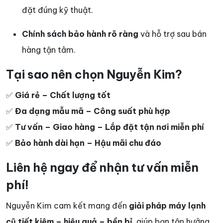
đặt đúng kỹ thuật.
Chính sách bảo hành rõ ràng
và hỗ trợ sau bán
hàng tận tâm.
Tại sao nên chọn Nguyễn Kim?
✅
Giá rẻ – Chất lượng tốt
✅
Đa dạng mẫu mã – Công suất phù hợp
✅
Tư vấn – Giao hàng – Lắp đặt tận nơi miễn phí
✅
Bảo hành dài hạn – Hậu mãi chu đáo
Liên hệ ngay để nhận tư vấn miễn
phí!
Nguyễn Kim cam kết mang đến
giải pháp máy lạnh
cũ tiết kiệm – hiệu quả – bền bỉ
, giúp bạn tận hưởng