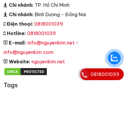
Chi nhánh:
TP. Hồ Chí Minh
Chi nhánh:
Bình Dương - Đồng Nai
Điện thoại:
0818001039
Hotline:
0818001039
E-mail:
info@nguyenkim.net -
info@nguyenkim.com
Website:
nguyenkim.net
0818001039
Tags
Copyright © 2006 - 2025. Bản quyền nội dung
website thuộc
nguyenkim.net
.