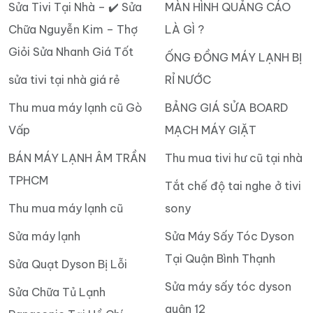
Sửa Tivi Tại Nhà – ✔️ Sửa
MÀN HÌNH QUẢNG CÁO
Chữa Nguyễn Kim – Thợ
LÀ GÌ ?
Giỏi Sửa Nhanh Giá Tốt
ỐNG ĐỒNG MÁY LẠNH BỊ
sửa tivi tại nhà giá rẻ
RỈ NƯỚC
Thu mua máy lạnh cũ Gò
BẢNG GIÁ SỬA BOARD
Vấp
MẠCH MÁY GIẶT
BÁN MÁY LẠNH ÂM TRẦN
Thu mua tivi hư cũ tại nhà
TPHCM
Tắt chế độ tai nghe ở tivi
Thu mua máy lạnh cũ
sony
Sửa máy lạnh
Sửa Máy Sấy Tóc Dyson
Tại Quận Bình Thạnh
Sửa Quạt Dyson Bị Lỗi
Sửa máy sấy tóc dyson
Sửa Chữa Tủ Lạnh
quận 12