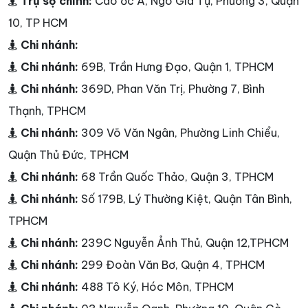
Trụ sợ chính:
Cao ốc A, Ngô Gia Tự, Phường 3, Quận
10, TP HCM
Chi nhánh:
Chi nhánh:
69B, Trần Hưng Đạo, Quận 1, TPHCM
Chi nhánh:
369D, Phan Văn Trị, Phường 7, Bình
Thạnh, TPHCM
Chi nhánh:
309 Võ Văn Ngân, Phường Linh Chiểu,
Quận Thủ Đức, TPHCM
Chi nhánh:
68 Trần Quốc Thảo, Quận 3, TPHCM
Chi nhánh:
Số 179B, Lý Thường Kiệt, Quận Tân Bình,
TPHCM
Chi nhánh:
239C Nguyễn Ảnh Thủ, Quận 12,TPHCM
Chi nhánh:
299 Đoàn Văn Bơ, Quận 4, TPHCM
Chi nhánh:
488 Tô Ký, Hóc Môn, TPHCM