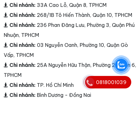
Chi nhánh:
33A Cao Lỗ, Quận 8, TPHCM
Chi nhánh:
268/1B Tô Hiến Thành, Quận 10, TPHCM
Chi nhánh:
236 Phan Đăng Lưu, Phường 3, Quận Phú
Nhuận, TPHCM
Chi nhánh:
03 Nguyễn Oanh, Phường 10, Quận Gò
Vấp, TPHCM
Chi nhánh:
25A Nguyễn Hữu Thận, Phường 2, Quận 6,
TPHCM
0818001039
Chi nhánh:
TP. Hồ Chí Minh
Chi nhánh:
Bình Dương - Đồng Nai
Điện thoại:
0818001039
Hotline:
0818001039
E-mail:
info@nguyenkim.net -
info@nguyenkim.com