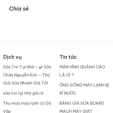
Chia sẻ
Dịch vụ
Tin tức
Sửa Tivi Tại Nhà – ✔️ Sửa
MÀN HÌNH QUẢNG CÁO
Chữa Nguyễn Kim – Thợ
LÀ GÌ ?
Giỏi Sửa Nhanh Giá Tốt
ỐNG ĐỒNG MÁY LẠNH BỊ
sửa tivi tại nhà giá rẻ
RỈ NƯỚC
Thu mua máy lạnh cũ Gò
BẢNG GIÁ SỬA BOARD
Vấp
MẠCH MÁY GIẶT