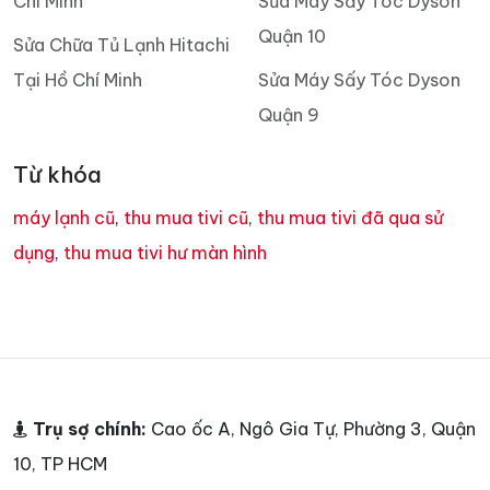
Chí Minh
Sửa Máy Sấy Tóc Dyson
Quận 10
Sửa Chữa Tủ Lạnh Hitachi
Tại Hồ Chí Minh
Sửa Máy Sấy Tóc Dyson
Quận 9
Từ khóa
máy lạnh cũ
,
thu mua tivi cũ
,
thu mua tivi đã qua sử
dụng
,
thu mua tivi hư màn hình
Trụ sợ chính:
Cao ốc A, Ngô Gia Tự, Phường 3, Quận
10, TP HCM