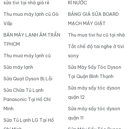
sửa tivi tại nhà giá rẻ
RỈ NƯỚC
Thu mua máy lạnh cũ Gò
BẢNG GIÁ SỬA BOARD
Vấp
MẠCH MÁY GIẶT
BÁN MÁY LẠNH ÂM TRẦN
Thu mua tivi hư cũ tại nhà
TPHCM
Tắt chế độ tai nghe ở tivi
Thu mua máy lạnh cũ
sony
Sửa máy lạnh
Sửa Máy Sấy Tóc Dyson
Tại Quận Bình Thạnh
Sửa Quạt Dyson Bị Lỗi
Sửa máy sấy tóc dyson
Sửa Chữa Tủ Lạnh
quận 12
Panasonic Tại Hồ Chí
Minh
Sửa máy sấy tóc dyson
quận 11
Sửa Tủ Lạnh LG Tại Hồ