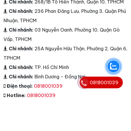
Chi nhánh:
268/1B Tô Hiến Thành, Quận 10, TPHCM
Chi nhánh:
236 Phan Đăng Lưu, Phường 3, Quận Phú
Nhuận, TPHCM
Chi nhánh:
03 Nguyễn Oanh, Phường 10, Quận Gò
Vấp, TPHCM
Chi nhánh:
25A Nguyễn Hữu Thận, Phường 2, Quận 6,
TPHCM
Chi nhánh:
TP. Hồ Chí Minh
Chi nhánh:
Bình Dương - Đồng Nai
0818001039
Điện thoại:
0818001039
Hotline:
0818001039
E-mail:
info@nguyenkim.net -
info@nguyenkim.com
Website:
nguyenkim.net