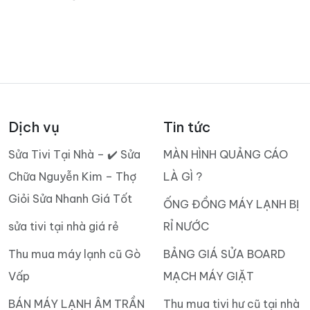
Dịch vụ
Tin tức
Sửa Tivi Tại Nhà – ✔️ Sửa
MÀN HÌNH QUẢNG CÁO
Chữa Nguyễn Kim – Thợ
LÀ GÌ ?
Giỏi Sửa Nhanh Giá Tốt
ỐNG ĐỒNG MÁY LẠNH BỊ
sửa tivi tại nhà giá rẻ
RỈ NƯỚC
Thu mua máy lạnh cũ Gò
BẢNG GIÁ SỬA BOARD
Vấp
MẠCH MÁY GIẶT
BÁN MÁY LẠNH ÂM TRẦN
Thu mua tivi hư cũ tại nhà