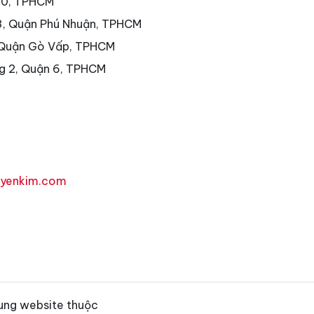
 10, TPHCM
3, Quận Phú Nhuận, TPHCM
 Quận Gò Vấp, TPHCM
g 2, Quận 6, TPHCM
uyenkim.com
ung website thuộc