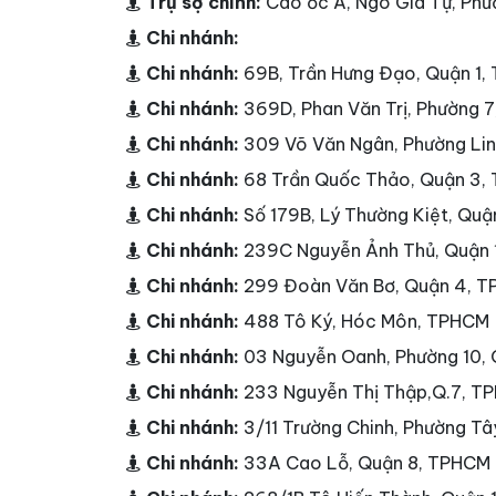
Trụ sợ chính:
Cao ốc A, Ngô Gia Tự, Phư
Chi nhánh:
Chi nhánh:
69B, Trần Hưng Đạo, Quận 1
Chi nhánh:
369D, Phan Văn Trị, Phường 
Chi nhánh:
309 Võ Văn Ngân, Phường Li
Chi nhánh:
68 Trần Quốc Thảo, Quận 3,
Chi nhánh:
Số 179B, Lý Thường Kiệt, Qu
Chi nhánh:
239C Nguyễn Ảnh Thủ, Quận
Chi nhánh:
299 Đoàn Văn Bơ, Quận 4, 
Chi nhánh:
488 Tô Ký, Hóc Môn, TPHCM
Chi nhánh:
03 Nguyễn Oanh, Phường 10,
Chi nhánh:
233 Nguyễn Thị Thập,Q.7, T
Chi nhánh:
3/11 Trường Chinh, Phường T
Chi nhánh:
33A Cao Lỗ, Quận 8, TPHCM