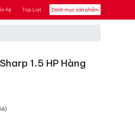
ên hệ
Top List
Danh mục sản phẩm
Sharp 1.5 HP Hàng
iá)