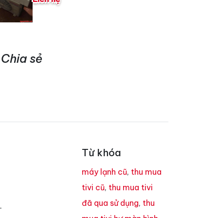
Chia sẻ
Từ khóa
máy lạnh cũ
,
thu mua
tivi cũ
,
thu mua tivi
đã qua sử dụng
,
thu
T