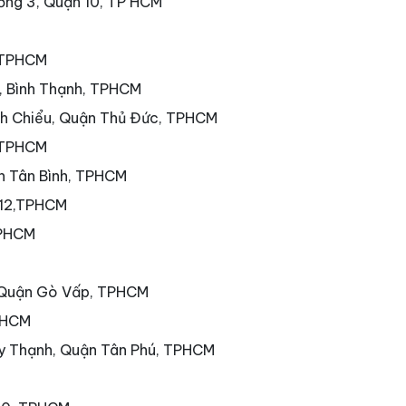
ờng 3, Quận 10, TP HCM
, TPHCM
7, Bình Thạnh, TPHCM
nh Chiểu, Quận Thủ Đức, TPHCM
 TPHCM
ận Tân Bình, TPHCM
 12,TPHCM
TPHCM
 Quận Gò Vấp, TPHCM
PHCM
ây Thạnh, Quận Tân Phú, TPHCM