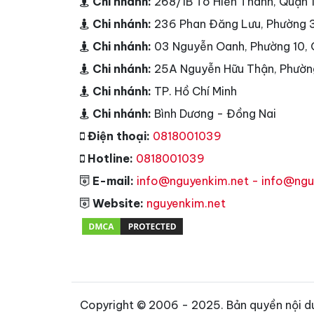
Chi nhánh:
268/1B Tô Hiến Thành, Quận
Chi nhánh:
236 Phan Đăng Lưu, Phường 
Chi nhánh:
03 Nguyễn Oanh, Phường 10,
Chi nhánh:
25A Nguyễn Hữu Thận, Phườn
Chi nhánh:
TP. Hồ Chí Minh
Chi nhánh:
Bình Dương - Đồng Nai
Điện thoại:
0818001039
Hotline:
0818001039
E-mail:
info@nguyenkim.net - info@ng
Website:
nguyenkim.net
Copyright © 2006 - 2025. Bản quyền nội d