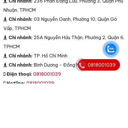
Chi nhánh:
236 Phan Đăng Lưu, Phường 3, Quận Phú
Nhuận, TPHCM
Chi nhánh:
03 Nguyễn Oanh, Phường 10, Quận Gò
Vấp, TPHCM
Chi nhánh:
25A Nguyễn Hữu Thận, Phường 2, Quận 6,
TPHCM
Chi nhánh:
TP. Hồ Chí Minh
Chi nhánh:
Bình Dương - Đồng Nai
0818001039
Điện thoại:
0818001039
Hotline:
0818001039
E-mail:
info@nguyenkim.net -
info@nguyenkim.com
Website:
nguyenkim.net