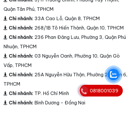
Quận Tân Phú, TPHCM
Chi nhánh:
33A Cao Lỗ, Quận 8, TPHCM
Chi nhánh:
268/1B Tô Hiến Thành, Quận 10, TPHCM
Chi nhánh:
236 Phan Đăng Lưu, Phường 3, Quận Phú
Nhuận, TPHCM
Chi nhánh:
03 Nguyễn Oanh, Phường 10, Quận Gò
Vấp, TPHCM
Chi nhánh:
25A Nguyễn Hữu Thận, Phường 2, Quận 6,
TPHCM
0818001039
Chi nhánh:
TP. Hồ Chí Minh
Chi nhánh:
Bình Dương - Đồng Nai
Điện thoại:
0818001039
Hotline:
0818001039
E-mail:
info@nguyenkim.net -