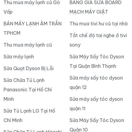
Thu mua máy lạnh cũ Gò
BẢNG GIÁ SỬA BOARD
Vấp
MẠCH MÁY GIẶT
BÁN MÁY LẠNH ÂM TRẦN
Thu mua tivi hư cũ tại nhà
TPHCM
Tắt chế độ tai nghe ở tivi
Thu mua máy lạnh cũ
sony
Sửa máy lạnh
Sửa Máy Sấy Tóc Dyson
Tại Quận Bình Thạnh
Sửa Quạt Dyson Bị Lỗi
Sửa máy sấy tóc dyson
Sửa Chữa Tủ Lạnh
quận 12
Panasonic Tại Hồ Chí
Minh
Sửa máy sấy tóc dyson
quận 11
Sửa Tủ Lạnh LG Tại Hồ
Chí Minh
Sửa Máy Sấy Tóc Dyson
Quận 10
Sửa Chữa Tủ Lạnh Hitachi