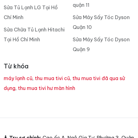
quận 11
Sửa Tủ Lạnh LG Tại Hồ
Chí Minh
Sửa Máy Sấy Tóc Dyson
Quận 10
Sửa Chữa Tủ Lạnh Hitachi
Tại Hồ Chí Minh
Sửa Máy Sấy Tóc Dyson
Quận 9
Từ khóa
máy lạnh cũ
,
thu mua tivi cũ
,
thu mua tivi đã qua sử
dụng
,
thu mua tivi hư màn hình
Trụ sợ chính:
Cao ốc A, Ngô Gia Tự, Phường 3, Quận