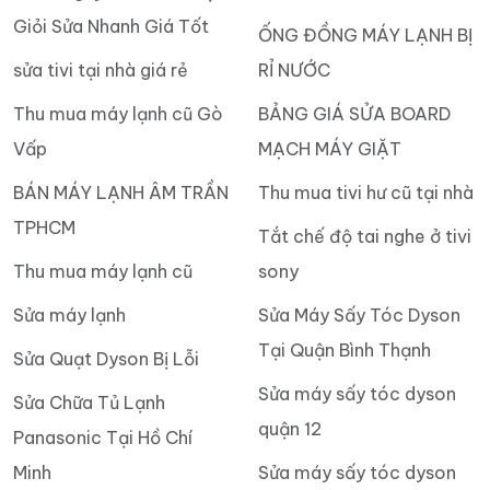
Giỏi Sửa Nhanh Giá Tốt
ỐNG ĐỒNG MÁY LẠNH BỊ
sửa tivi tại nhà giá rẻ
RỈ NƯỚC
Thu mua máy lạnh cũ Gò
BẢNG GIÁ SỬA BOARD
Vấp
MẠCH MÁY GIẶT
BÁN MÁY LẠNH ÂM TRẦN
Thu mua tivi hư cũ tại nhà
TPHCM
Tắt chế độ tai nghe ở tivi
Thu mua máy lạnh cũ
sony
Sửa máy lạnh
Sửa Máy Sấy Tóc Dyson
Tại Quận Bình Thạnh
Sửa Quạt Dyson Bị Lỗi
Sửa máy sấy tóc dyson
Sửa Chữa Tủ Lạnh
quận 12
Panasonic Tại Hồ Chí
Minh
Sửa máy sấy tóc dyson