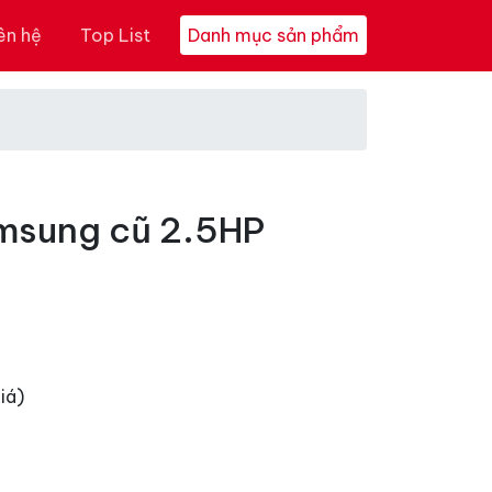
ên hệ
Top List
Danh mục sản phẩm
msung cũ 2.5HP
iá)