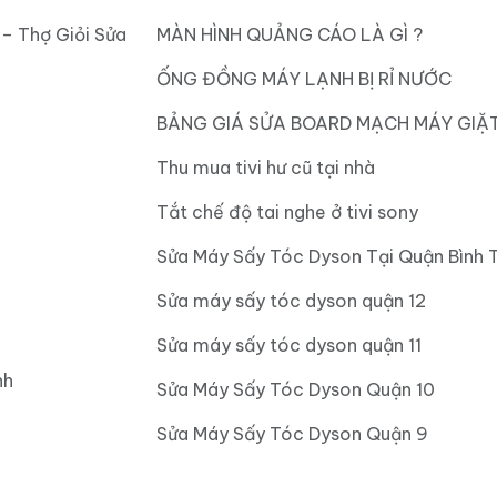
 – Thợ Giỏi Sửa
MÀN HÌNH QUẢNG CÁO LÀ GÌ ?
ỐNG ĐỒNG MÁY LẠNH BỊ RỈ NƯỚC
BẢNG GIÁ SỬA BOARD MẠCH MÁY GIẶ
Thu mua tivi hư cũ tại nhà
Tắt chế độ tai nghe ở tivi sony
Sửa Máy Sấy Tóc Dyson Tại Quận Bình 
Sửa máy sấy tóc dyson quận 12
Sửa máy sấy tóc dyson quận 11
nh
Sửa Máy Sấy Tóc Dyson Quận 10
Sửa Máy Sấy Tóc Dyson Quận 9