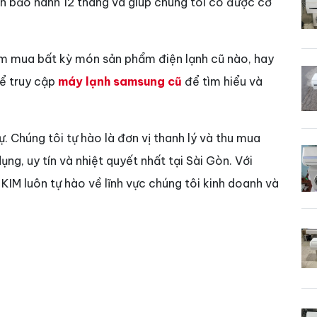
vẫn bảo hành 12 tháng và giúp chúng tôi có được cơ
ìm mua bất kỳ món sản phẩm điện lạnh cũ nào, hay
hể truy cập
máy lạnh samsung cũ
để tìm hiểu và
sự. Chúng tôi tự hào là đơn vị thanh lý và thu mua
ng, uy tín và nhiệt quyết nhất tại Sài Gòn. Với
IM luôn tự hào về lĩnh vực chúng tôi kinh doanh và