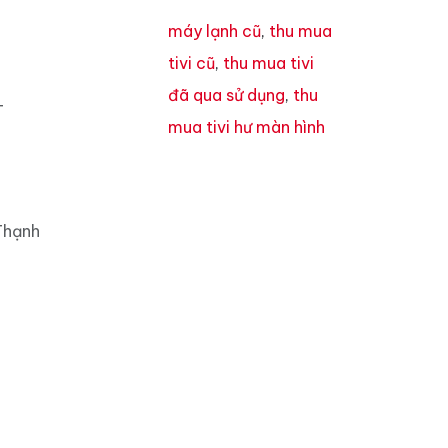
máy lạnh cũ
,
thu mua
tivi cũ
,
thu mua tivi
đã qua sử dụng
,
thu
T
mua tivi hư màn hình
Thạnh