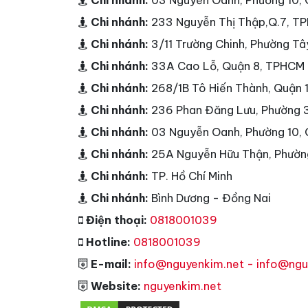
Chi nhánh:
03 Nguyễn Oanh, Phường 10,
Chi nhánh:
233 Nguyễn Thị Thập,Q.7, T
Chi nhánh:
3/11 Trường Chinh, Phường T
Chi nhánh:
33A Cao Lỗ, Quận 8, TPHCM
Chi nhánh:
268/1B Tô Hiến Thành, Quận
Chi nhánh:
236 Phan Đăng Lưu, Phường 
Chi nhánh:
03 Nguyễn Oanh, Phường 10,
Chi nhánh:
25A Nguyễn Hữu Thận, Phườn
Chi nhánh:
TP. Hồ Chí Minh
Chi nhánh:
Bình Dương - Đồng Nai
Điện thoại:
0818001039
Hotline:
0818001039
E-mail:
info@nguyenkim.net - info@ng
Website:
nguyenkim.net