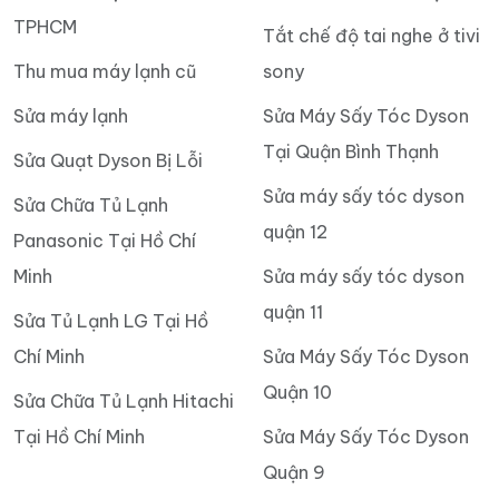
BÁN MÁY LẠNH ÂM TRẦN
Thu mua tivi hư cũ tại nhà
TPHCM
Tắt chế độ tai nghe ở tivi
Thu mua máy lạnh cũ
sony
Sửa máy lạnh
Sửa Máy Sấy Tóc Dyson
Tại Quận Bình Thạnh
Sửa Quạt Dyson Bị Lỗi
Sửa máy sấy tóc dyson
Sửa Chữa Tủ Lạnh
quận 12
Panasonic Tại Hồ Chí
Minh
Sửa máy sấy tóc dyson
quận 11
Sửa Tủ Lạnh LG Tại Hồ
Chí Minh
Sửa Máy Sấy Tóc Dyson
Quận 10
Sửa Chữa Tủ Lạnh Hitachi
Tại Hồ Chí Minh
Sửa Máy Sấy Tóc Dyson
Quận 9