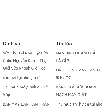
Chia sẻ
Dịch vụ
Tin tức
Sửa Tivi Tại Nhà – ✔️ Sửa
MÀN HÌNH QUẢNG CÁO
Chữa Nguyễn Kim – Thợ
LÀ GÌ ?
Giỏi Sửa Nhanh Giá Tốt
ỐNG ĐỒNG MÁY LẠNH BỊ
sửa tivi tại nhà giá rẻ
RỈ NƯỚC
Thu mua máy lạnh cũ Gò
BẢNG GIÁ SỬA BOARD
Vấp
MẠCH MÁY GIẶT