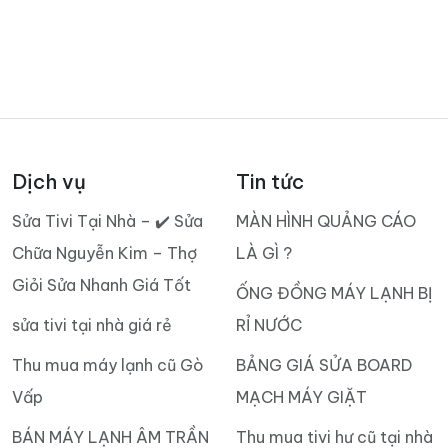
Dịch vụ
Tin tức
Sửa Tivi Tại Nhà – ✔️ Sửa
MÀN HÌNH QUẢNG CÁO
Chữa Nguyễn Kim – Thợ
LÀ GÌ ?
Giỏi Sửa Nhanh Giá Tốt
ỐNG ĐỒNG MÁY LẠNH BỊ
sửa tivi tại nhà giá rẻ
RỈ NƯỚC
Thu mua máy lạnh cũ Gò
BẢNG GIÁ SỬA BOARD
Vấp
MẠCH MÁY GIẶT
BÁN MÁY LẠNH ÂM TRẦN
Thu mua tivi hư cũ tại nhà