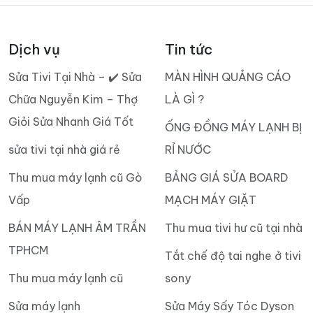
Dịch vụ
Tin tức
Sửa Tivi Tại Nhà – ✔️ Sửa
MÀN HÌNH QUẢNG CÁO
Chữa Nguyễn Kim – Thợ
LÀ GÌ ?
Giỏi Sửa Nhanh Giá Tốt
ỐNG ĐỒNG MÁY LẠNH BỊ
sửa tivi tại nhà giá rẻ
RỈ NƯỚC
Thu mua máy lạnh cũ Gò
BẢNG GIÁ SỬA BOARD
Vấp
MẠCH MÁY GIẶT
BÁN MÁY LẠNH ÂM TRẦN
Thu mua tivi hư cũ tại nhà
TPHCM
Tắt chế độ tai nghe ở tivi
Thu mua máy lạnh cũ
sony
Sửa máy lạnh
Sửa Máy Sấy Tóc Dyson