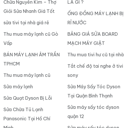
Chữa Nguyễn Kim – Thợ
LÀ GÌ ?
Giỏi Sửa Nhanh Giá Tốt
ỐNG ĐỒNG MÁY LẠNH BỊ
sửa tivi tại nhà giá rẻ
RỈ NƯỚC
Thu mua máy lạnh cũ Gò
BẢNG GIÁ SỬA BOARD
Vấp
MẠCH MÁY GIẶT
BÁN MÁY LẠNH ÂM TRẦN
Thu mua tivi hư cũ tại nhà
TPHCM
Tắt chế độ tai nghe ở tivi
Thu mua máy lạnh cũ
sony
Sửa máy lạnh
Sửa Máy Sấy Tóc Dyson
Tại Quận Bình Thạnh
Sửa Quạt Dyson Bị Lỗi
Sửa máy sấy tóc dyson
Sửa Chữa Tủ Lạnh
quận 12
Panasonic Tại Hồ Chí
Minh
Sửa máy sấy tóc dyson