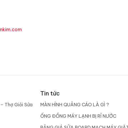
enkim.com
Tin tức
 – Thợ Giỏi Sửa
MÀN HÌNH QUẢNG CÁO LÀ GÌ ?
ỐNG ĐỒNG MÁY LẠNH BỊ RỈ NƯỚC
BẢNG GIÁ SỬA BOARD MẠCH MÁY GIẶ