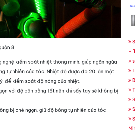
S
quận 8
– 
s
 nghệ kiểm soát nhiệt thông minh, giúp ngăn ngừa
T
ng tự nhiên của tóc. Nhiệt độ được đo 20 lần một
B
 lý, để kiểm soát độ nóng của nhiệt.
T
ọn với độ cân bằng tốt nên khi sấy tay sẽ không bị
S
S
g bị chẻ ngọn, giữ độ bóng tự nhiên của tóc
S
Mi