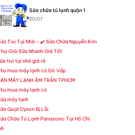
Sửa chữa tủ lạnh quận 1
20/07
ửa Tivi Tại Nhà – ✔️ Sửa Chữa Nguyễn Kim
Thợ Giỏi Sửa Nhanh Giá Tốt
ửa tivi tại nhà giá rẻ
hu mua máy lạnh cũ Gò Vấp
ÁN MÁY LẠNH ÂM TRẦN TPHCM
hu mua máy lạnh cũ
ửa máy lạnh
ửa Quạt Dyson Bị Lỗi
ửa Chữa Tủ Lạnh Panasonic Tại Hồ Chí
nh