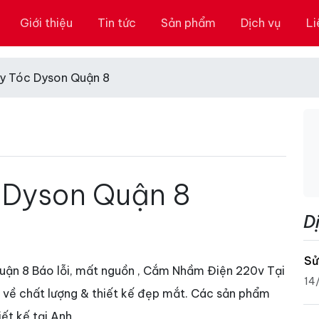
Giới thiệu
Tin tức
Sản phẩm
Dịch vụ
Li
y Tóc Dyson Quận 8
 Dyson Quận 8
D
Sử
quận 8 Báo lỗi, mất nguồn , Cắm Nhầm Điện 220v Tại
14
i về chất lượng & thiết kế đẹp mắt. Các sản phẩm
iết kế tại Anh