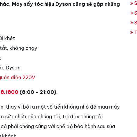
S
 khác, Máy sấy tóc hiệu Dyson cũng sẽ gặp những
S
S
T
i khét
tắt, không chạy
t
óc Dyson
guồn điện 220V
8.1800
(8:00 - 21:00).
ên, thay vì bỏ ra một số tiền không nhỏ để mua máy
m sửa chữa của chúng tôi, tại đây chúng tôi
 cả phải chăng cùng với chế độ bảo hành sau sửa
ý khách.