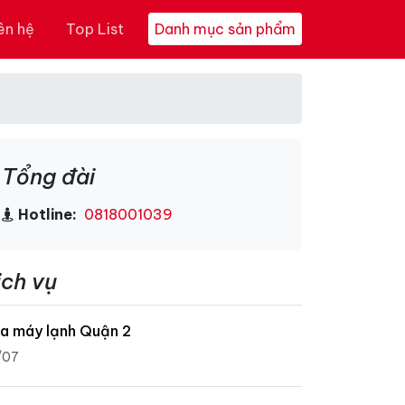
ên hệ
Top List
Danh mục sản phẩm
Tổng đài
Hotline:
0818001039
ịch vụ
a máy lạnh Quận 2
/07