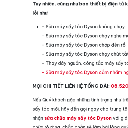
Tuy nhiên, cũng như bao thiết bị điện tử
lỗi như
:
- Sửa máy sấy tóc Dyson không chạy
- Sửa máy sấy tóc Dyson chạy nghe mù
- Sửa máy sấy tóc Dyson chớp đèn rồi 
- Sửa máy sấy tóc Dyson chạy chút tắ
- Thay dây nguồn, công tắc máy sấy t
- Sửa máy sấy tóc Dyson cắm nhầm n
MỌI CHI TIẾT LIÊN HỆ TỔNG ĐÀI:
08.520
Nếu Quý khách gặp những tình trạng như tr
sấy tóc mới, hãy đến gọi ngay cho trung tâ
nhận
sửa chữa máy sấy tóc Dyson
với giá
chữa rõ ràng, chắc chắn sẽ làm hài lòng qu