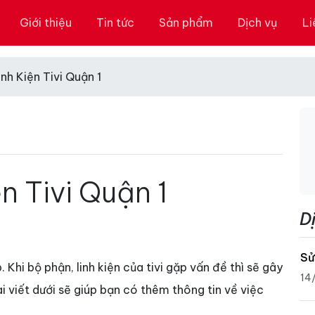
Giới thiệu
Tin tức
Sản phẩm
Dịch vụ
Li
nh Kiện Tivi Quận 1
n Tivi Quận 1
D
Sử
. Khi bộ phận, linh kiện của tivi gặp vấn đề thì sẽ gây
14
i viết dưới sẽ giúp bạn có thêm thông tin về việc