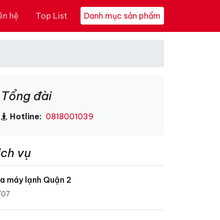
ên hệ
Top List
Danh mục sản phẩm
Tổng đài
Hotline:
0818001039
ịch vụ
a máy lạnh Quận 2
/07