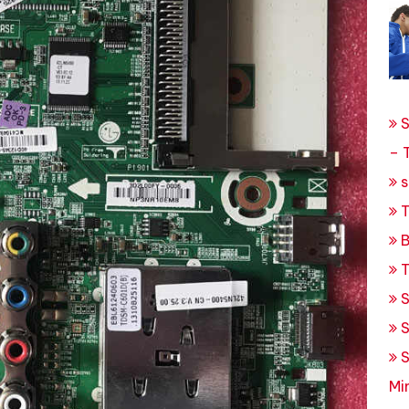
S
– 
s
T
B
T
S
S
S
Mi