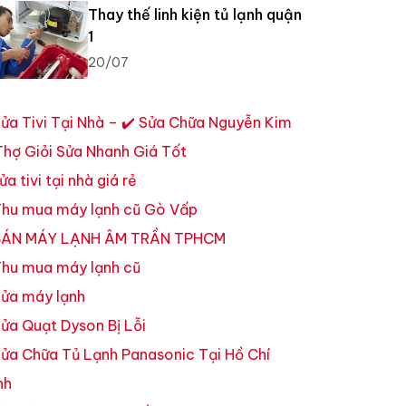
Thay thế linh kiện tủ lạnh quận
1
20/07
ửa Tivi Tại Nhà – ✔️ Sửa Chữa Nguyễn Kim
Thợ Giỏi Sửa Nhanh Giá Tốt
ửa tivi tại nhà giá rẻ
hu mua máy lạnh cũ Gò Vấp
ÁN MÁY LẠNH ÂM TRẦN TPHCM
hu mua máy lạnh cũ
ửa máy lạnh
ửa Quạt Dyson Bị Lỗi
ửa Chữa Tủ Lạnh Panasonic Tại Hồ Chí
nh