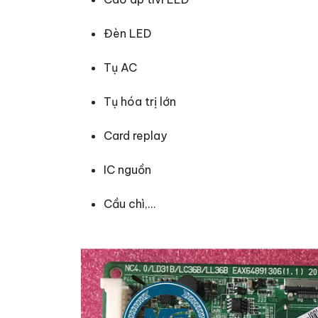
Đèn LED
Tụ AC
Tụ hóa trị lớn
Card replay
IC nguồn
Cầu chì,...