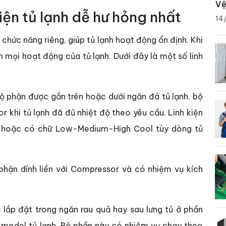
Vệ
kiện tủ lạnh dễ hư hỏng nhất
14
chức năng riêng, giúp tủ lạnh hoạt động ổn định. Khi
 mọi hoạt động của tủ lạnh. Dưới đây là một số linh
bộ phận được gắn trên hoặc dưới ngăn đá tủ lạnh. bộ
khi tủ lạnh đã đủ nhiệt độ theo yêu cầu. Linh kiện
9 hoặc có chữ Low-Medium-High Cool tùy dòng tủ
hận dính liền với Compressor và có nhiệm vụ kích
 lắp đặt trong ngăn rau quả hay sau lưng tủ ở phần
model tủ lạnh. Bộ phần này có nhiệm vụ chạy theo