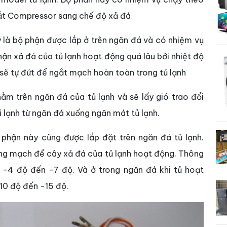
gắt Compressor sang chế độ xả đá
y là bộ phận được lắp ở trên ngăn đá và có nhiệm vụ
ận xả đá của tủ lạnh hoạt động quá lâu bởi nhiệt độ
ì sẽ tự đứt để ngắt mạch hoàn toàn trong tủ lạnh
ằm trên ngăn đá của tủ lạnh và sẽ lấy gió trao đổi
i lạnh từ ngăn đá xuống ngăn mát tủ lạnh.
 phận này cũng được lắp đặt trên ngăn đá tủ lạnh.
ng mạch để cây xả đá của tủ lạnh hoạt động. Thông
 -4 độ đến -7 độ. Và ở trong ngăn đá khi tủ hoạt
10 độ đến -15 độ.