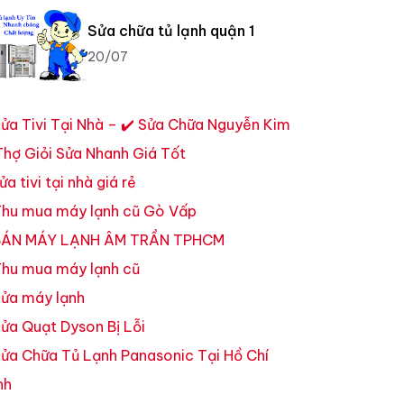
Sửa chữa tủ lạnh quận 1
20/07
ửa Tivi Tại Nhà – ✔️ Sửa Chữa Nguyễn Kim
Thợ Giỏi Sửa Nhanh Giá Tốt
ửa tivi tại nhà giá rẻ
hu mua máy lạnh cũ Gò Vấp
ÁN MÁY LẠNH ÂM TRẦN TPHCM
hu mua máy lạnh cũ
ửa máy lạnh
ửa Quạt Dyson Bị Lỗi
ửa Chữa Tủ Lạnh Panasonic Tại Hồ Chí
nh