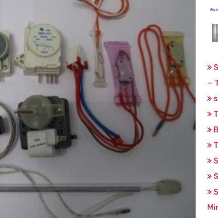
S
– 
s
T
B
T
S
S
S
Mi