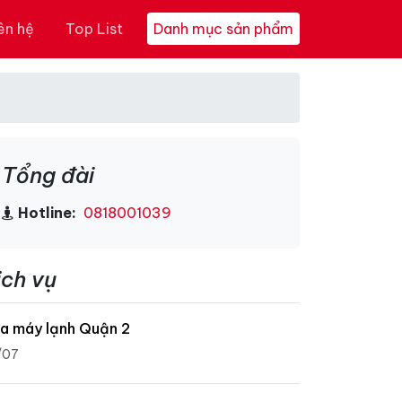
ên hệ
Top List
Danh mục sản phẩm
Tổng đài
Hotline:
0818001039
ịch vụ
a máy lạnh Quận 2
/07