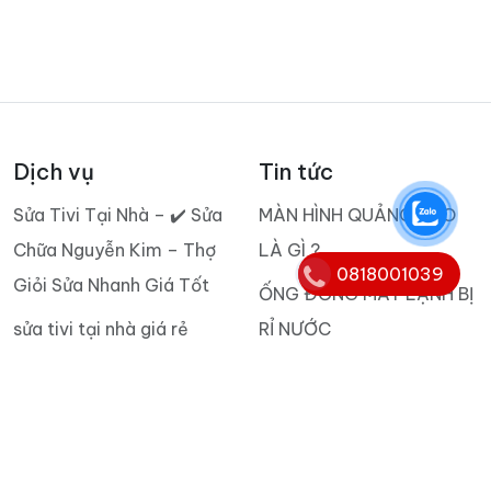
Dịch vụ
Tin tức
Sửa Tivi Tại Nhà – ✔️ Sửa
MÀN HÌNH QUẢNG CÁO
Chữa Nguyễn Kim – Thợ
LÀ GÌ ?
0818001039
Giỏi Sửa Nhanh Giá Tốt
ỐNG ĐỒNG MÁY LẠNH BỊ
sửa tivi tại nhà giá rẻ
RỈ NƯỚC
Thu mua máy lạnh cũ Gò
BẢNG GIÁ SỬA BOARD
Vấp
MẠCH MÁY GIẶT
BÁN MÁY LẠNH ÂM TRẦN
Thu mua tivi hư cũ tại nhà
TPHCM