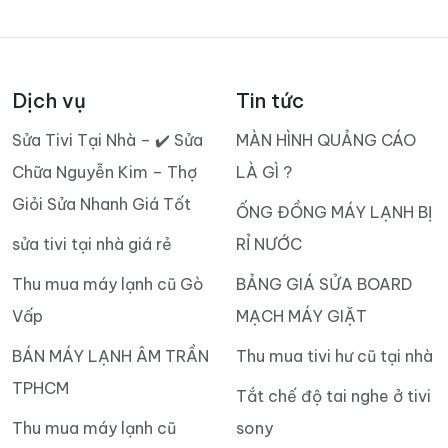
Dịch vụ
Tin tức
Sửa Tivi Tại Nhà – ✔️ Sửa
MÀN HÌNH QUẢNG CÁO
Chữa Nguyễn Kim – Thợ
LÀ GÌ ?
Giỏi Sửa Nhanh Giá Tốt
ỐNG ĐỒNG MÁY LẠNH BỊ
sửa tivi tại nhà giá rẻ
RỈ NƯỚC
Thu mua máy lạnh cũ Gò
BẢNG GIÁ SỬA BOARD
Vấp
MẠCH MÁY GIẶT
BÁN MÁY LẠNH ÂM TRẦN
Thu mua tivi hư cũ tại nhà
TPHCM
Tắt chế độ tai nghe ở tivi
Thu mua máy lạnh cũ
sony