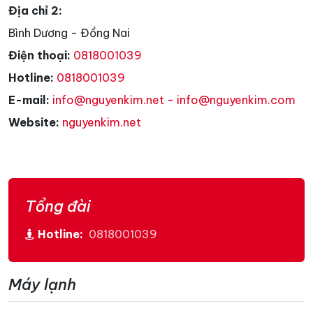
Địa chỉ 2:
Bình Dương - Đồng Nai
Điện thoại:
0818001039
Hotline:
0818001039
E-mail:
info@nguyenkim.net - info@nguyenkim.com
Website:
nguyenkim.net
Tổng đài
Hotline:
0818001039
Máy lạnh