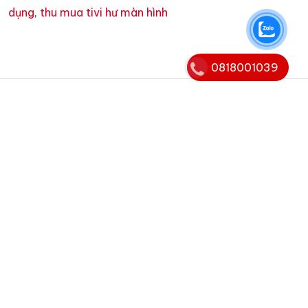
dụng
,
thu mua tivi hư màn hình
0818001039
Trụ sợ chính:
Cao ốc A, Ngô Gia Tự, Phường 3, Quận
10, TP HCM
Chi nhánh:
Chi nhánh:
69B, Trần Hưng Đạo, Quận 1, TPHCM
Chi nhánh:
369D, Phan Văn Trị, Phường 7, Bình
Thạnh, TPHCM
Chi nhánh:
309 Võ Văn Ngân, Phường Linh Chiểu,
Quận Thủ Đức, TPHCM
Chi nhánh:
68 Trần Quốc Thảo, Quận 3, TPHCM