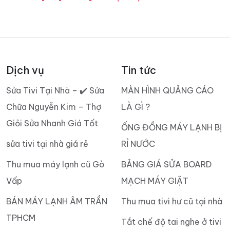
Dịch vụ
Tin tức
Sửa Tivi Tại Nhà – ✔️ Sửa
MÀN HÌNH QUẢNG CÁO
Chữa Nguyễn Kim – Thợ
LÀ GÌ ?
Giỏi Sửa Nhanh Giá Tốt
ỐNG ĐỒNG MÁY LẠNH BỊ
sửa tivi tại nhà giá rẻ
RỈ NƯỚC
Thu mua máy lạnh cũ Gò
BẢNG GIÁ SỬA BOARD
Vấp
MẠCH MÁY GIẶT
BÁN MÁY LẠNH ÂM TRẦN
Thu mua tivi hư cũ tại nhà
TPHCM
Tắt chế độ tai nghe ở tivi