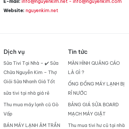
E-mail:
info@nguyenkim.net - info@nguyenkim.com
Website:
nguyenkim.net
Dịch vụ
Tin tức
Sửa Tivi Tại Nhà – ✔️ Sửa
MÀN HÌNH QUẢNG CÁO
Chữa Nguyễn Kim – Thợ
LÀ GÌ ?
Giỏi Sửa Nhanh Giá Tốt
ỐNG ĐỒNG MÁY LẠNH BỊ
sửa tivi tại nhà giá rẻ
RỈ NƯỚC
Thu mua máy lạnh cũ Gò
BẢNG GIÁ SỬA BOARD
Vấp
MẠCH MÁY GIẶT
BÁN MÁY LẠNH ÂM TRẦN
Thu mua tivi hư cũ tại nhà