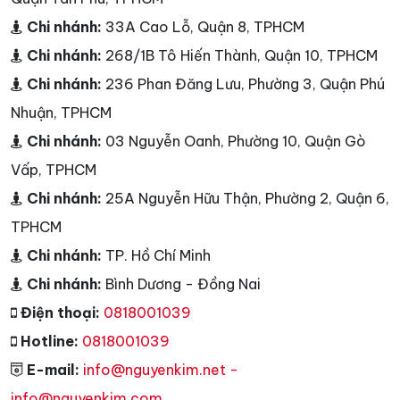
Chi nhánh:
33A Cao Lỗ, Quận 8, TPHCM
Chi nhánh:
268/1B Tô Hiến Thành, Quận 10, TPHCM
Chi nhánh:
236 Phan Đăng Lưu, Phường 3, Quận Phú
Nhuận, TPHCM
Chi nhánh:
03 Nguyễn Oanh, Phường 10, Quận Gò
Vấp, TPHCM
Chi nhánh:
25A Nguyễn Hữu Thận, Phường 2, Quận 6,
TPHCM
Chi nhánh:
TP. Hồ Chí Minh
Chi nhánh:
Bình Dương - Đồng Nai
Điện thoại:
0818001039
Hotline:
0818001039
E-mail:
info@nguyenkim.net -
info@nguyenkim.com