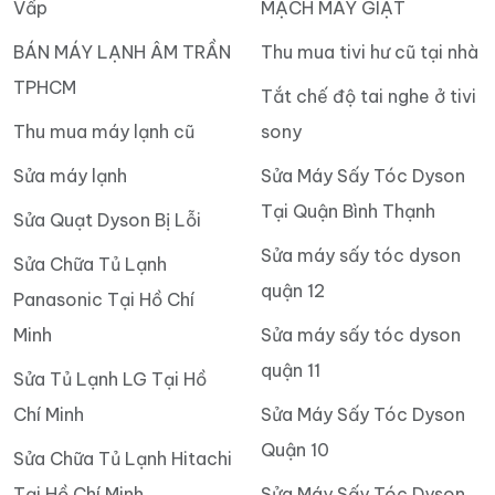
Vấp
MẠCH MÁY GIẶT
BÁN MÁY LẠNH ÂM TRẦN
Thu mua tivi hư cũ tại nhà
TPHCM
Tắt chế độ tai nghe ở tivi
Thu mua máy lạnh cũ
sony
Sửa máy lạnh
Sửa Máy Sấy Tóc Dyson
Tại Quận Bình Thạnh
Sửa Quạt Dyson Bị Lỗi
Sửa máy sấy tóc dyson
Sửa Chữa Tủ Lạnh
quận 12
Panasonic Tại Hồ Chí
Minh
Sửa máy sấy tóc dyson
quận 11
Sửa Tủ Lạnh LG Tại Hồ
Chí Minh
Sửa Máy Sấy Tóc Dyson
Quận 10
Sửa Chữa Tủ Lạnh Hitachi
Tại Hồ Chí Minh
Sửa Máy Sấy Tóc Dyson